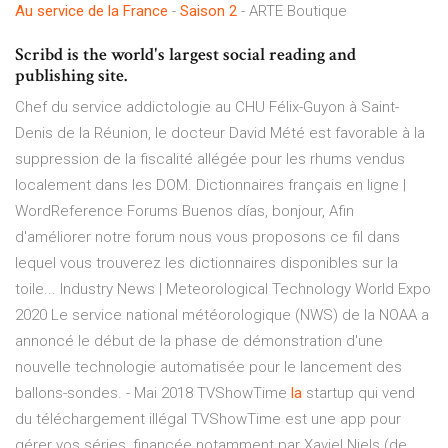
Au
service
de
la
France
-
Saison
2
- ARTE Boutique
Scribd is the world's largest social reading and
publishing site.
Chef du service addictologie au CHU Félix-Guyon à Saint-
Denis de la Réunion, le docteur David Mété est favorable à la
suppression de la fiscalité allégée pour les rhums vendus
localement dans les DOM.
Dictionnaires français en ligne |
WordReference Forums
Buenos días, bonjour, Afin
d'améliorer notre forum nous vous proposons ce fil dans
lequel vous trouverez les dictionnaires disponibles sur la
toile...
Industry News | Meteorological Technology World Expo
2020
Le service national météorologique (NWS) de la NOAA a
annoncé le début de la phase de démonstration d'une
nouvelle technologie automatisée pour le lancement des
ballons-sondes. - Mai 2018
TVShowTime
la
startup qui vend
du téléchargement illégal
TVShowTime est une app pour
gérer vos séries, financée notamment par Xaviel Niels (de