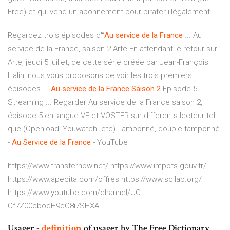
Free) et qui vend un abonnement pour pirater illégalement !
Regardez trois épisodes d'“
Au service
de
la France
... Au
service de la France, saison 2 Arte En attendant le retour sur
Arte, jeudi 5 juillet, de cette série créée par Jean-François
Halin, nous vous proposons de voir les trois premiers
épisodes ...
Au service
de
la France
Saison
2
Episode 5
Streaming ... Regarder Au service de la France saison 2,
épisode 5 en langue VF et VOSTFR sur differents lecteur tel
que (Openload, Youwatch..etc) Tamponné, double tamponné
-
Au Service
de
la France
- YouTube
https://www.transfernow.net/ https://www.impots.gouv.fr/
https://www.apecita.com/offres https://www.scilab.org/
https://www.youtube.com/channel/UC-
Cf7Z00cbodH9qC8i7SHXA
Usager -
definition
of usager by The Free Dictionary