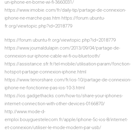
un-iphone-en-borne-wi-fi-3660031/
https://www.imobie.com/fr/daily-tip/partage-de-connexion-
iphone-ne-marche-pas.htm https://forum.ubuntu-
fr.org/viewtopic.php?id=2018779
https://forum.ubuntu-fr.org/viewtopic.php?id=2018779
https://www.journaldulapin.com/2013/09/04/partage-de-
connexion-sur-iphone-cable-wi-fi-ou-bluetooth/
https://assistance.sfr.fr/tel-mobile/utilisation-param/fonction-
hotspot-partage-connexion-iphone.html
https://www.tenorshare.com/fr/ios-10/partage-de-connexion-
iphone-ne-fonctionne-pas-ios-10-3.html
https://ios.gadgethacks.com/how-to/share-your-iphones-
internet-connection-with-other-devices-0166870/
http://www.mode-d-
emploi.bouyguestelecom.fr/apple/iphone-5c-ios-8/internet-
et-connexion/utiliser-le-mode-modem-par-usb/